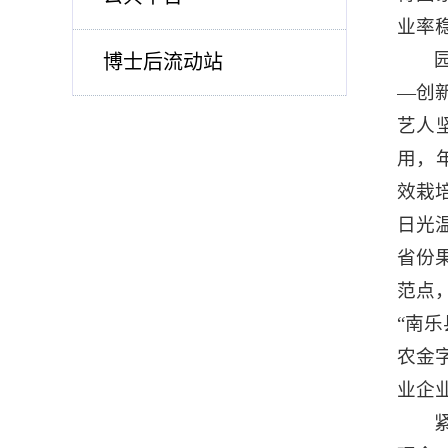
业率
博士后流动站
—创
艺人
用，
效栽
日光
省份
范点
“南
农金
业企