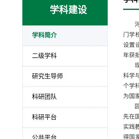
学科建设
门学
学科简介
设置
年获
二级学科
科学
研究生导师
个学
为国
科研团队
先在
科研平台
实践
得国
公共平台