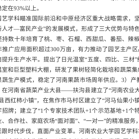
稳定在93%以上。
园艺学科瞄准国际前沿和中原经济区重大战略需求，坚持
新人才—富民产业”的发展模式，形成了三大优势与特
坚持数十年培育了桃、枣、石榴、西甜瓜、番茄、辣椒
年推广应用面积超过300万亩，有力推动了园艺主产
培提升生产水平。提出了日光温室“五度、四比、三材
温室和巨型塑料大棚，研发了果树轻简化栽培和蔬菜集
果蔬生产模式，稳定了河南果蔬市场周年供应。3）产
，在河南省蔬菜产业大县——扶沟县建立了“河南农业
乐县西红柿小镇”，在焦作市马村区建立了“河马仙果小
字招牌；建立了“1个专家技术团队+1个示范基地+1个特
业、合作社、家庭农场“面对面”、“一对一”的精准服
紧跟时代步伐，直面产业变革。河南农业大学园艺学科